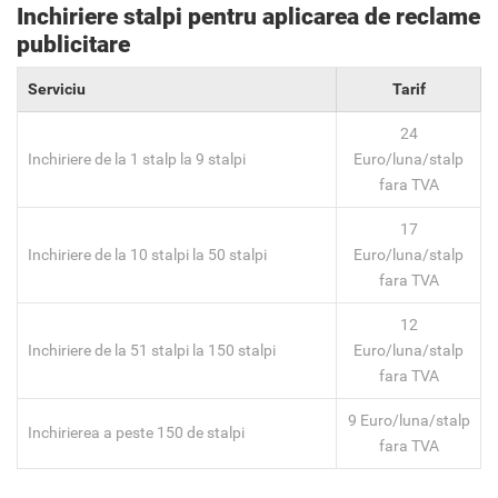
Inchiriere stalpi pentru aplicarea de reclame
publicitare
Serviciu
Tarif
24
Inchiriere de la 1 stalp la 9 stalpi
Euro/luna/stalp
fara TVA
17
Inchiriere de la 10 stalpi la 50 stalpi
Euro/luna/stalp
fara TVA
12
Inchiriere de la 51 stalpi la 150 stalpi
Euro/luna/stalp
fara TVA
9 Euro/luna/stalp
Inchirierea a peste 150 de stalpi
fara TVA