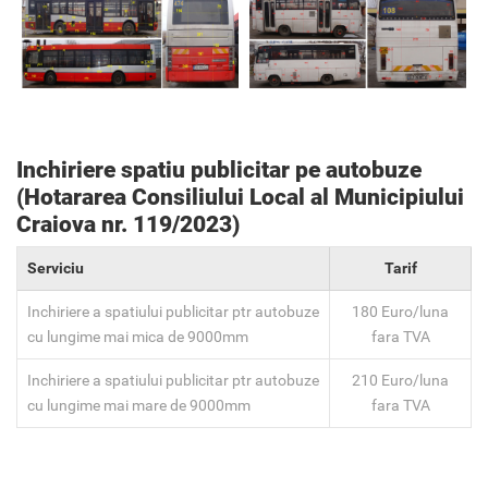
Inchiriere spatiu publicitar pe autobuze
(Hotararea Consiliului Local al Municipiului
Craiova nr. 119/2023)
Serviciu
Tarif
Inchiriere a spatiului publicitar ptr autobuze
180 Euro/luna
cu lungime mai mica de 9000mm
fara TVA
Inchiriere a spatiului publicitar ptr autobuze
210 Euro/luna
cu lungime mai mare de 9000mm
fara TVA