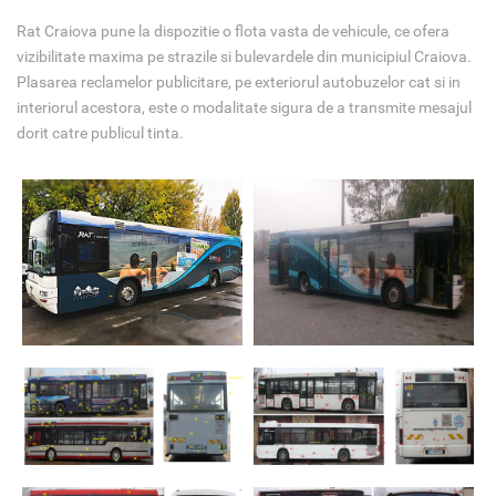
Rat Craiova pune la dispozitie o flota vasta de vehicule, ce ofera
vizibilitate maxima pe strazile si bulevardele din municipiul Craiova.
Plasarea reclamelor publicitare, pe exteriorul autobuzelor cat si in
interiorul acestora, este o modalitate sigura de a transmite mesajul
dorit catre publicul tinta.